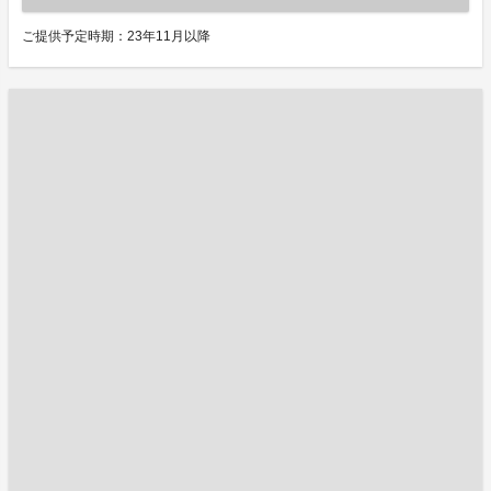
ご提供予定時期：23年11月以降