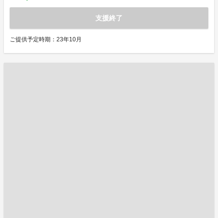
支援終了
ご提供予定時期：23年10月