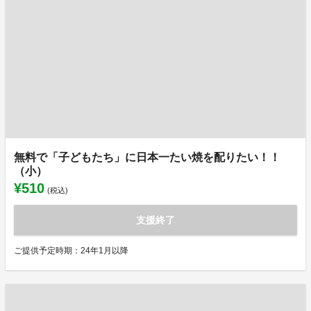
無料で「子どもたち」に日本一たい焼を配りたい！！
（小）
¥510
(税込)
支援終了
ご提供予定時期：24年1月以降