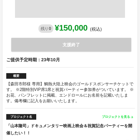
¥150,000
0
残り
(税込)
支援終了
ご提供予定時期：23年10月
概要
【森田市郎様 専用】鯛熱大陸上映会のゴールドスポンサーチケットで
す。 ※2階特別VIP席1席と祝賀パーティー参加券がついています。 ※
お花、パンフレットに掲載、エンドロールにお名前を記載いたしま
す。備考欄に記入をお願いいたします。
プロジェクト名
プロジェクトを見る
arrow_forward
「山本隆司」ドキュメンタリー映画上映会＆祝賀記念パーティーを開
催したい！！