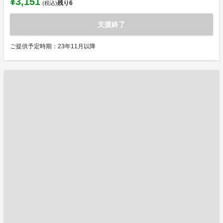
¥3,151
残り
6
(税込)
支援終了
ご提供予定時期：23年11月以降