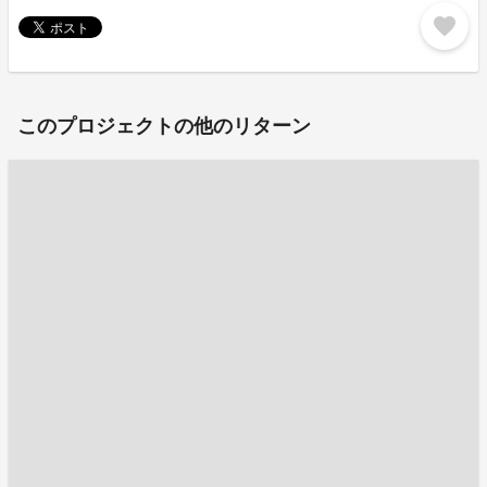
favorite
このプロジェクトの他のリターン