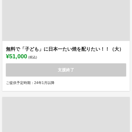
無料で「子ども」に日本一たい焼を配りたい！！（大）
¥51,000
(税込)
支援終了
ご提供予定時期：24年1月以降