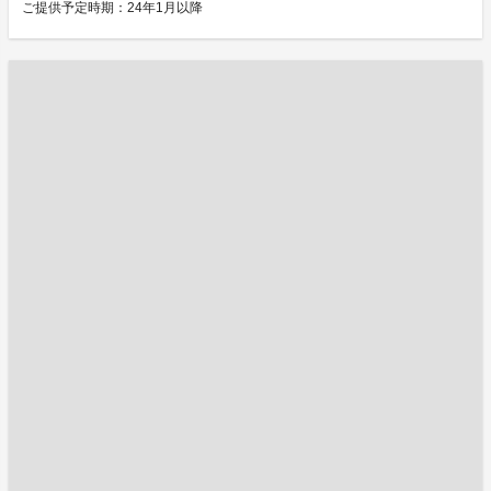
ご提供予定時期：24年1月以降