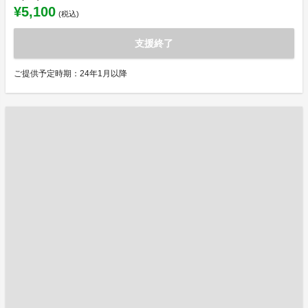
¥5,100
(税込)
支援終了
ご提供予定時期：24年1月以降