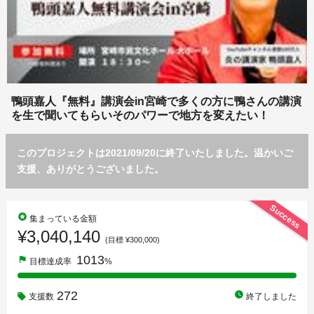
鴨頭嘉人『無料』講演会in宮崎で多くの方に鴨さんの講演
を生で聞いてもらいそのパワーで地方を変えたい！
このプロジェクトは2021/09/20に終了いたしました。温かいご
支援、ありがとうございました。
Success
stars
集まっている金額
¥3,040,140
(目標 ¥300,000)
1013
flag
目標達成率
%
272
watch_later
支援数
終了しました