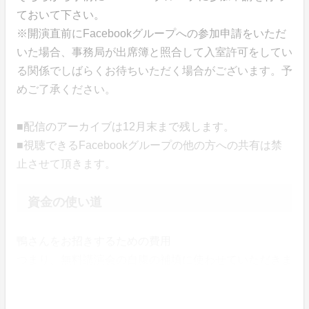
ておいて下さい。
※開演直前にFacebookグループへの参加申請をいただ
いた場合、事務局が出席簿と照合して入室許可をしてい
る関係でしばらくお待ちいただく場合がございます。予
めご了承ください。
■配信のアーカイブは12月末まで残します。
■視聴できるFacebookグループの他の方への共有は禁
止させて頂きます。
資金の使い道
鴨さんをお招きするための費用
つまり、無料講演会の自腹の補填に使わせていただきま
す。
クラウドファンディング手数料