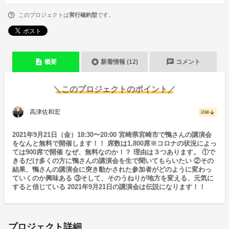
このプロジェクトは
実行確約型
です。
description
stars
chat
概要
新着情報 (12)
コメント
＼このプロジェクトのポイント／
高津佐和宏
arrow_downward
詳細
2021年9月21日（金）18:30〜20:00 宮崎県宮崎市で鴨さんの講演会
をなんと無料で開催します！！ 席数は1,800席※コロナの状況によっ
ては900席で開催 なぜ、無料なのか！？ 理由は３つあります。 ①で
きるだけ多くの方に鴨さんの講演会を生で聞いてもらいたい ②その
結果、鴨さんの講演会に突き動かされた参加者がどのように変わっ
ていくのか興味ある ③そして、そのうねりが地方を変える、元気に
すると信じている 2021年9月21日の講演会は伝説になります！！
プロジェクト詳細