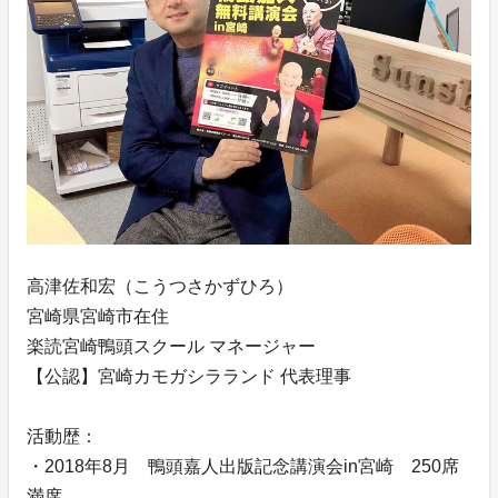
高津佐和宏（こうつさかずひろ）
宮崎県宮崎市在住
楽読宮崎鴨頭スクール マネージャー
【公認】宮崎カモガシラランド 代表理事
活動歴：
・2018年8月 鴨頭嘉人出版記念講演会in宮崎 250席
満席