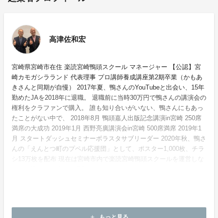
高津佐和宏
宮崎県宮崎市在住 楽読宮崎鴨頭スクール マネージャー 【公認】宮
崎カモガシラランド 代表理事 プロ講師養成講座第2期卒業（かもあ
きさんと同期が自慢） 2017年夏、鴨さんのYouTubeと出会い、15年
勤めたJAを2018年に退職。 退職前に当時30万円で鴨さんの講演会の
権利をクラファンで購入。 誰も知り合いがいない、鴨さんにもあっ
たことがない中で、 2018年8月 鴨頭嘉人出版記念講演in宮崎 250席
満席の大成功 2019年1月 西野亮廣講演会in宮崎 500席満席 2019年1
月 スタートダッシュセミナーボラスタサブリーダー 2020年秋、鴨さ
んの「えんとつ町のプペル応援団」として、ポスター1,000枚、チラ
シ13万枚を配布 現在は宮崎市内で楽読宮崎鴨頭スクールを運営しな
がら、鴨さんを広める活動をしている。
ホームページ：
https://peraichi.com/landing_pages/view/miyakamo0921
もっと見る
add