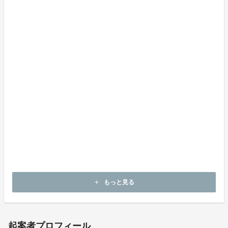
おまけ
【2018年8月】3年前の鴨さん
もっと見る
add
起案者プロフィール