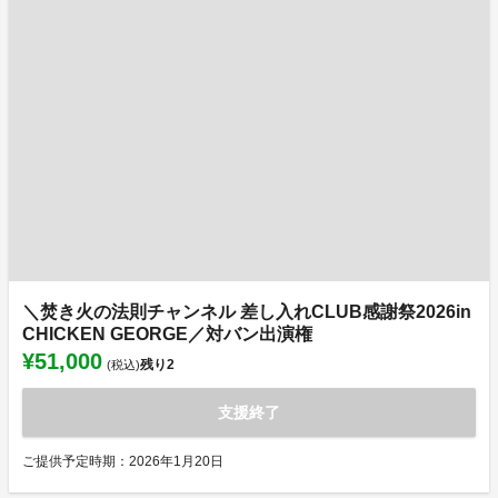
＼焚き火の法則チャンネル 差し入れCLUB感謝祭2026in
CHICKEN GEORGE／対バン出演権
¥51,000
残り
2
(税込)
支援終了
ご提供予定時期：2026年1月20日