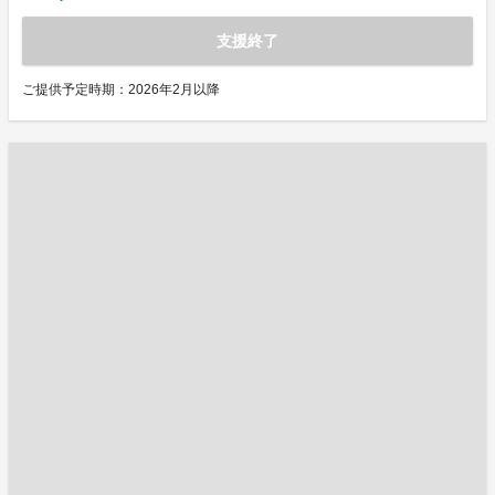
支援終了
ご提供予定時期：2026年2月以降