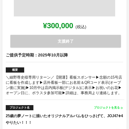
¥300,000
(税込)
支援終了
ご提供予定時期：2025年10月以降
概要
＼細野尊史様専用リターン／【開運】看板スポンサー▶念願の15号店
に看板を作成します▶店外看板一部にお名前＆QRコード表示(オープ
ン後に実施)▶10月中は店内掲示板(デジタル)に表示▶お祝いのお花▶
オープン日に、ボラスタ参加可能▶詳細は、事務局より連絡します。
プロジェクト名
プロジェクトを見る
arrow_forward
25歳の夢ノートに描いたオリジナルアルバムをひっさげて、JOJ47➕4
やりたい！！！