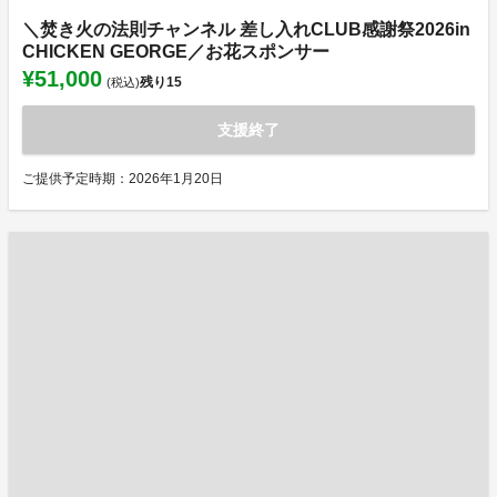
＼焚き火の法則チャンネル 差し入れCLUB感謝祭2026in
CHICKEN GEORGE／お花スポンサー
¥51,000
残り
15
(税込)
支援終了
ご提供予定時期：2026年1月20日