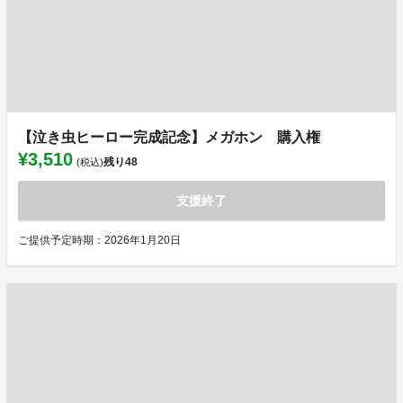
【泣き虫ヒーロー完成記念】メガホン 購入権
¥3,510
残り
48
(税込)
支援終了
ご提供予定時期：2026年1月20日