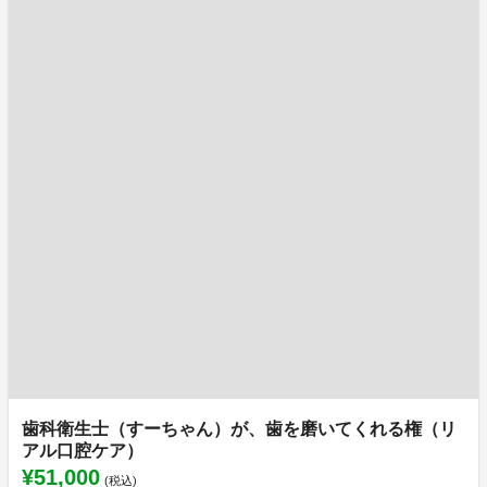
歯科衛生士（すーちゃん）が、歯を磨いてくれる権（リ
アル口腔ケア）
¥51,000
(税込)