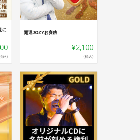
見に
開運JOZYお賽銭
100
¥2,100
(税込)
(税込)