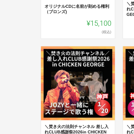
＼
オリジナルCDに名前が刻める権利
れC
（ブロンズ)
GEO
¥15,100
(税込)
＼焚き火の法則チャンネル 差し入
＼
れCLUB感謝祭2026in CHICKEN
れC