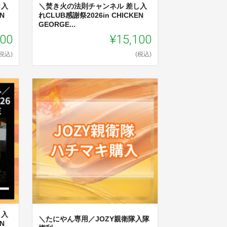
し入
＼焚き火の法則チャンネル 差し入
N
れCLUB感謝祭2026in CHICKEN
GEORGE...
100
¥15,100
(税込)
(税込)
し入
＼たにやん専用／JOZY親衛隊入隊
N