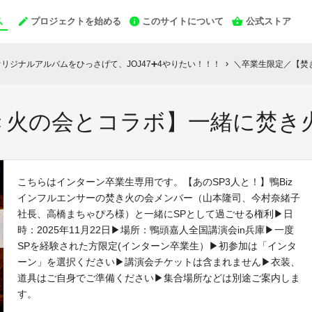
プロジェクトを始める
このサイトについて
公式ストア
リジナルアルバムをひっさげて、JOJ47➕4やりたい！！！
＼卒業生限定／【焚
chevron_right
き火の会とコラボ】一緒に焚き
こちらはインターン卒業生専用です。【あのSP3人と！】鴨Biz
インフルエンサーの焚き火の会メンバー（山本隆司、今村奈緒子
社長、高橋まちゃぴろ様）と一緒にSPとして過ごせる権利▶日
時：2025年11月22日▶場所：鴨頭嘉人全国講演会in兵庫▶一度
SPを経験された方限定(インターン卒業生）▶初参加は「インタ
ーン」を選択ください▶講演会チケットは含まれません▶衣装、
道具はご自身でご準備ください▶集合場所などは別途ご案内しま
す。