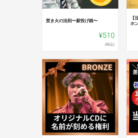
【
焚き火の法則〜薪投げ銭〜
ホ
¥510
(税込)