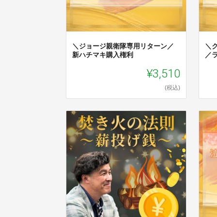
＼ジョージ親衛隊専用リターン／
＼
新ハチマキ購入権利
／
¥3,510
(税込)