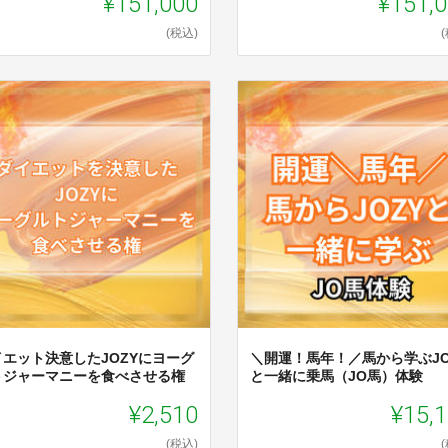
¥151,000
¥151,
(税込)
イエット決意したJOZYにヨーグ
＼開運！馬年！／馬から学ぶJO
トジャーマニーを食べさせる権
と一緒に乗馬（JO馬）体験
¥2,510
¥15,
(税込)