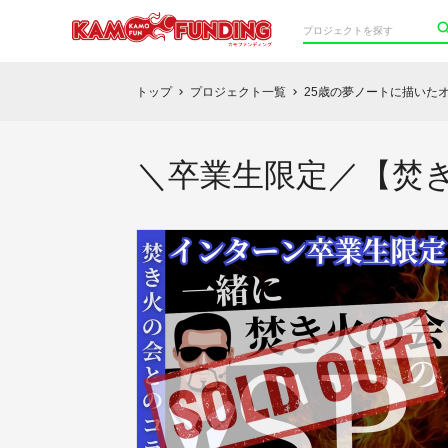
トップ
プロジェクト一覧
25歳の夢ノートに描いたオ
chevron_right
chevron_right
＼卒業生限定／【焚