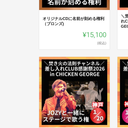
＼
オリジナルCDに名前が刻める権利
れC
（ブロンズ)
GEO
¥15,100
(税込)