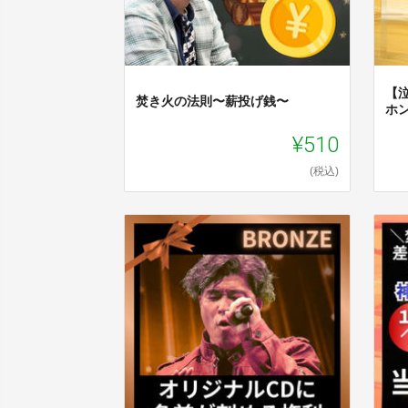
【
焚き火の法則〜薪投げ銭〜
ホ
¥510
(税込)