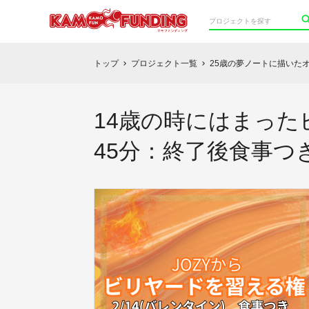
トップ
プロジェクト一覧
25歳の夢ノートに描いたオ
chevron_right
chevron_right
14歳の時にはまったビ
45分：終了後食事つ