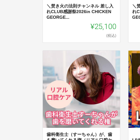
＼焚き火の法則チャンネル 差し入
＼
れCLUB感謝祭2026in CHICKEN
れC
GEORGE...
GEO
¥25,100
(税込)
歯科衛生士（すーちゃん）が、歯
を磨いてくれる権（リアル口腔ケ
LI