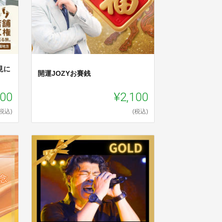
見に
開運JOZYお賽銭
100
¥2,100
(税込)
(税込)