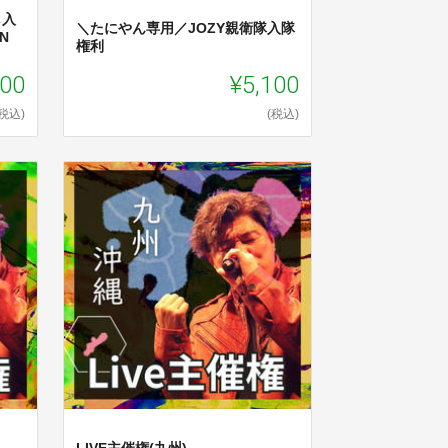
し入
＼たにやん専用／JOZY親衛隊入隊
N
権利
000
¥5,100
(税込)
(税込)
LIVE主催権(九州)