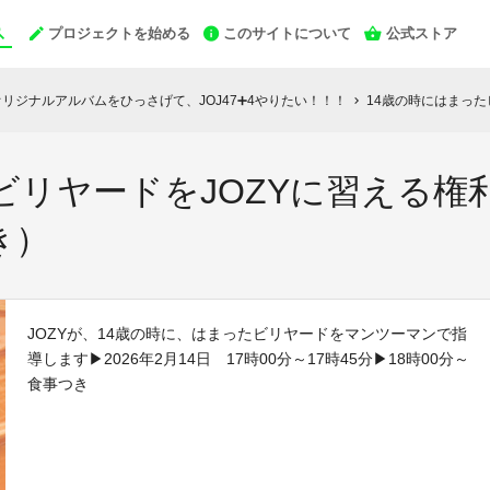
プロジェクトを始める
このサイトについて
公式ストア
リジナルアルバムをひっさげて、JOJ47➕4やりたい！！！
14歳の時にはまったビリヤ
chevron_right
リヤードをJOZYに習える権利（
き）
JOZYが、14歳の時に、はまったビリヤードをマンツーマンで指
導します▶2026年2月14日 17時00分～17時45分▶18時00分～
食事つき