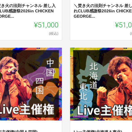
焚き火の法則チャンネル 差し入
＼焚き火の法則チャンネル 差
LUB感謝祭2026in CHICKEN
れCLUB感謝祭2026in CHICKE
RGE...
GEORGE...
¥51,000
¥51,
(税込)
VE主催権(中国＆四国)
Live主催権(北海道＆東北)