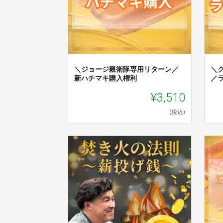
＼ジョージ親衛隊専用リターン／
＼
新ハチマキ購入権利
／
¥3,510
(税込)