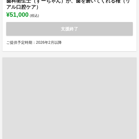
歯科衛生士（すーちゃん）が、歯を磨いてくれる権（リ
アル口腔ケア）
¥51,000
(税込)
支援終了
ご提供予定時期：2026年2月以降