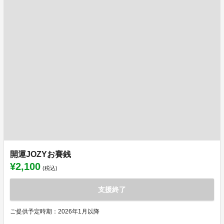
開運JOZYお賽銭
¥2,100
(税込)
支援終了
ご提供予定時期：2026年1月以降