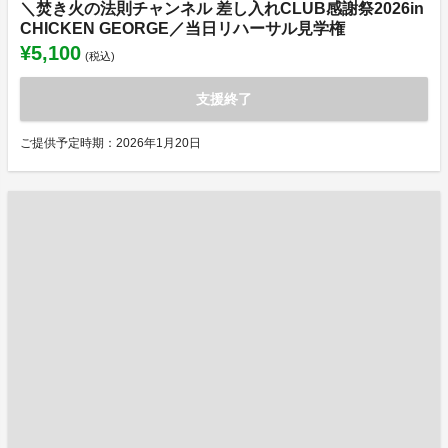
＼焚き火の法則チャンネル 差し入れCLUB感謝祭2026in
CHICKEN GEORGE／当日リハーサル見学権
¥5,100
(税込)
支援終了
ご提供予定時期：2026年1月20日