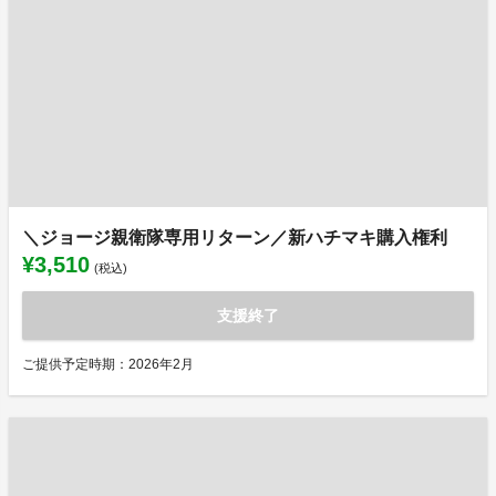
＼ジョージ親衛隊専用リターン／新ハチマキ購入権利
¥3,510
(税込)
支援終了
ご提供予定時期：2026年2月