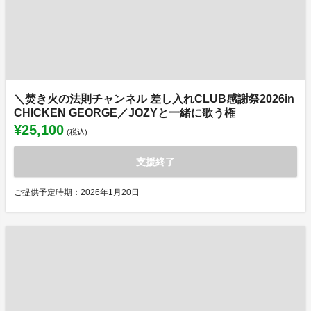
＼焚き火の法則チャンネル 差し入れCLUB感謝祭2026in
CHICKEN GEORGE／JOZYと一緒に歌う権
¥25,100
(税込)
支援終了
ご提供予定時期：2026年1月20日