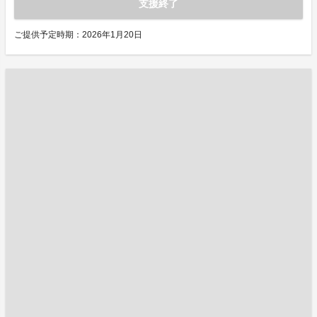
支援終了
ご提供予定時期：2026年1月20日