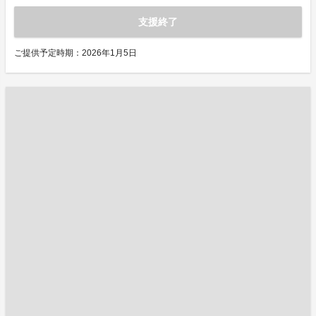
支援終了
ご提供予定時期：2026年1月5日