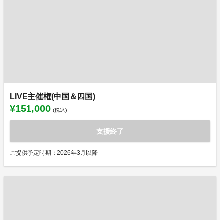
LIVE主催権(中国＆四国)
¥151,000
(税込)
支援終了
ご提供予定時期：2026年3月以降