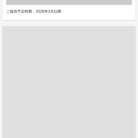
ご提供予定時期：2026年3月以降