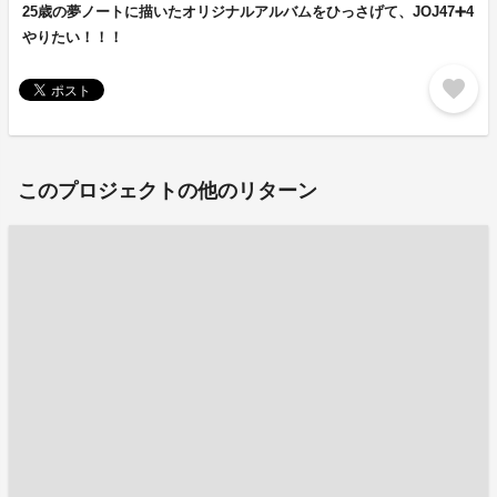
25歳の夢ノートに描いたオリジナルアルバムをひっさげて、JOJ47➕4
やりたい！！！
favorite
このプロジェクトの他のリターン