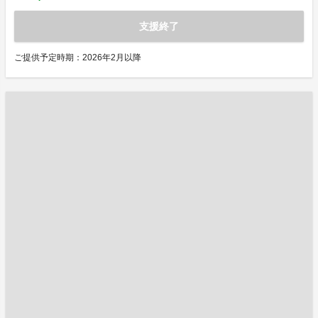
支援終了
ご提供予定時期：2026年2月以降