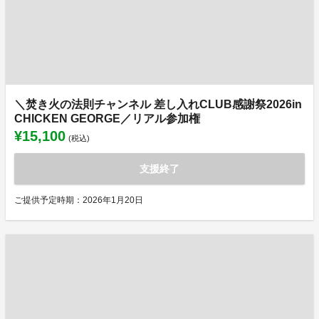
＼焚き火の法則チャンネル 差し入れCLUB感謝祭2026in
CHICKEN GEORGE／リアル参加権
¥15,100
(税込)
支援終了
ご提供予定時期：2026年1月20日