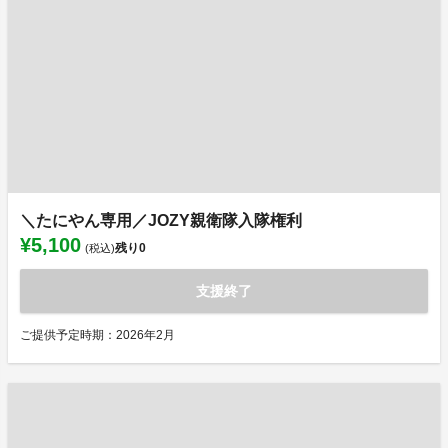
＼たにやん専用／JOZY親衛隊入隊権利
¥5,100
残り
0
(税込)
支援終了
ご提供予定時期：2026年2月