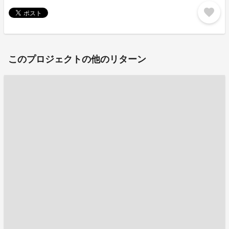
favorite
このプロジェクトの他のリターン