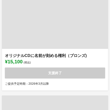
オリジナルCDに名前が刻める権利（ブロンズ)
¥15,100
(税込)
支援終了
ご提供予定時期：2026年3月以降