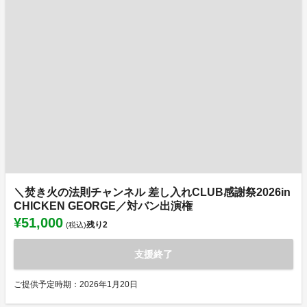
＼焚き火の法則チャンネル 差し入れCLUB感謝祭2026in
CHICKEN GEORGE／対バン出演権
¥51,000
残り
2
(税込)
支援終了
ご提供予定時期：2026年1月20日