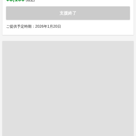
(税込)
支援終了
ご提供予定時期：2026年1月20日