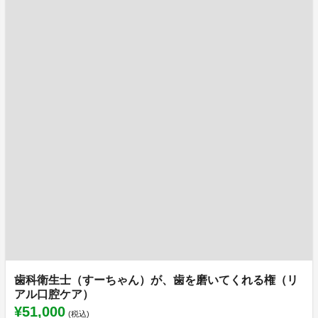
歯科衛生士（すーちゃん）が、歯を磨いてくれる権（リ
アル口腔ケア）
¥51,000
(税込)