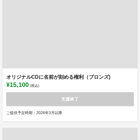
オリジナルCDに名前が刻める権利（ブロンズ)
¥15,100
(税込)
支援終了
ご提供予定時期：2026年3月以降