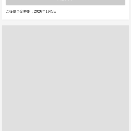
ご提供予定時期：2026年1月5日