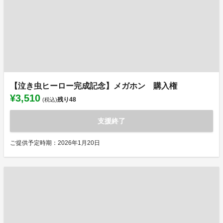
【泣き虫ヒーロー完成記念】メガホン 購入権
¥3,510
残り
48
(税込)
支援終了
ご提供予定時期：2026年1月20日