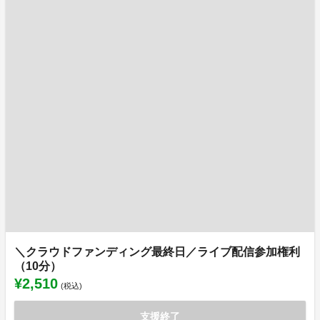
＼クラウドファンディング最終日／ライブ配信参加権利
（10分）
¥2,510
(税込)
支援終了