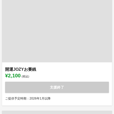
開運JOZYお賽銭
¥2,100
(税込)
支援終了
ご提供予定時期：2026年1月以降