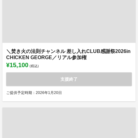
＼焚き火の法則チャンネル 差し入れCLUB感謝祭2026in
CHICKEN GEORGE／リアル参加権
¥15,100
(税込)
支援終了
ご提供予定時期：2026年1月20日