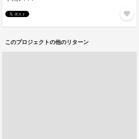
favorite
このプロジェクトの他のリターン