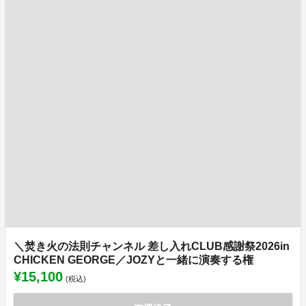
＼焚き火の法則チャンネル 差し入れCLUB感謝祭2026in
CHICKEN GEORGE／JOZYと一緒に演奏する権
¥15,100
(税込)