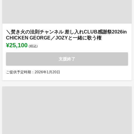
＼焚き火の法則チャンネル 差し入れCLUB感謝祭2026in
CHICKEN GEORGE／JOZYと一緒に歌う権
¥25,100
(税込)
支援終了
ご提供予定時期：2026年1月20日