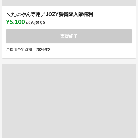
＼たにやん専用／JOZY親衛隊入隊権利
¥5,100
残り
0
(税込)
支援終了
ご提供予定時期：2026年2月