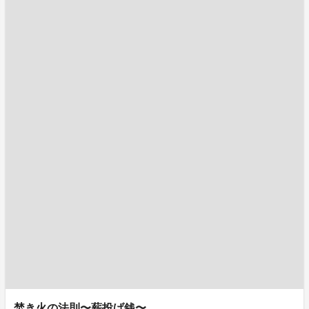
焚き火の法則〜薪投げ銭〜