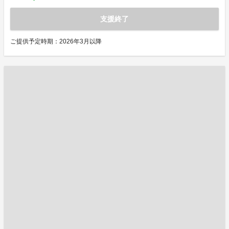
支援終了
ご提供予定時期：2026年3月以降