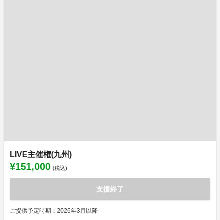
LIVE主催権(九州)
¥151,000
(税込)
支援終了
ご提供予定時期：2026年3月以降