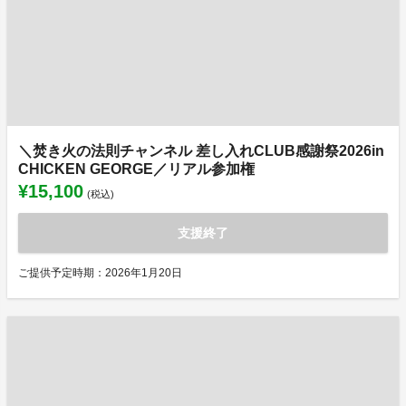
＼焚き火の法則チャンネル 差し入れCLUB感謝祭2026in
CHICKEN GEORGE／リアル参加権
¥15,100
(税込)
支援終了
ご提供予定時期：2026年1月20日