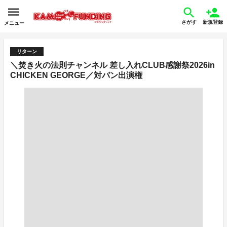
さがす
新規登録
メニュー
リターン
＼焚き火の法則チャンネル 差し入れCLUB感謝祭2026in
CHICKEN GEORGE／対バン出演権