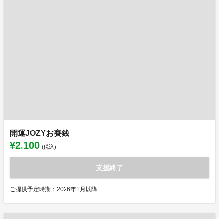
開運JOZYお賽銭
¥2,100
(税込)
支援終了
ご提供予定時期：2026年1月以降