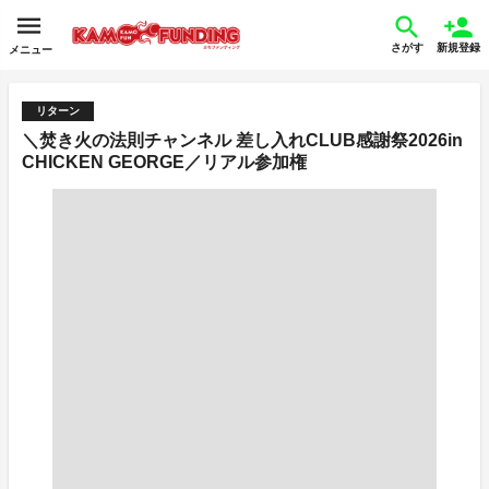
さがす
新規登録
メニュー
リターン
＼焚き火の法則チャンネル 差し入れCLUB感謝祭2026in
CHICKEN GEORGE／リアル参加権