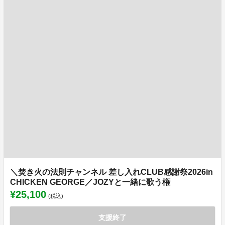
＼焚き火の法則チャンネル 差し入れCLUB感謝祭2026in
CHICKEN GEORGE／JOZYと一緒に歌う権
¥25,100
(税込)
支援終了