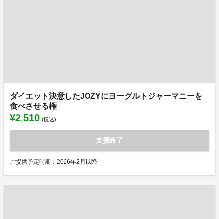
ダイエット決意したJOZYにヨーグルトジャーマニーを
食べさせる権
¥2,510
(税込)
支援終了
ご提供予定時期：2026年2月以降