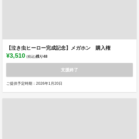
【泣き虫ヒーロー完成記念】メガホン 購入権
¥3,510
残り
48
(税込)
支援終了
ご提供予定時期：2026年1月20日