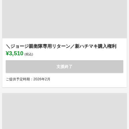
＼ジョージ親衛隊専用リターン／新ハチマキ購入権利
¥3,510
(税込)
支援終了
ご提供予定時期：2026年2月