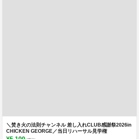
＼焚き火の法則チャンネル 差し入れCLUB感謝祭2026in
CHICKEN GEORGE／当日リハーサル見学権
¥5,100