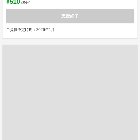
¥510
(税込)
支援終了
ご提供予定時期：2026年1月