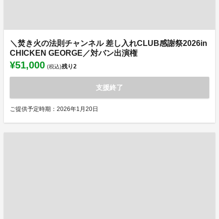
＼焚き火の法則チャンネル 差し入れCLUB感謝祭2026in
CHICKEN GEORGE／対バン出演権
¥51,000
残り
2
(税込)
支援終了
ご提供予定時期：2026年1月20日