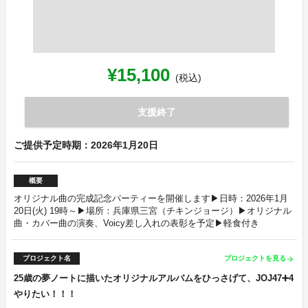
¥15,100
(税込)
支援終了
ご提供予定時期：2026年1月20日
概要
オリジナル曲の完成記念パーティーを開催します▶日時：2026年1月
20日(火) 19時～▶場所：兵庫県三宮（チキンジョージ）▶オリジナル
曲・カバー曲の演奏、Voicy差し入れの表彰を予定▶軽食付き
プロジェクト名
プロジェクトを見る
arrow_forward
25歳の夢ノートに描いたオリジナルアルバムをひっさげて、JOJ47➕4
やりたい！！！