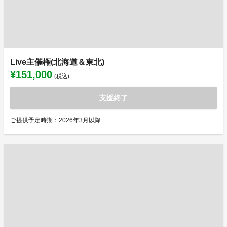
Live主催権(北海道＆東北)
¥151,000
(税込)
支援終了
ご提供予定時期：2026年3月以降