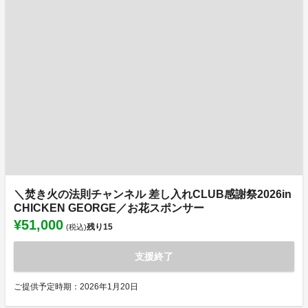
＼焚き火の法則チャンネル 差し入れCLUB感謝祭2026in
CHICKEN GEORGE／お花スポンサー
¥51,000
残り
15
(税込)
支援終了
ご提供予定時期：2026年1月20日