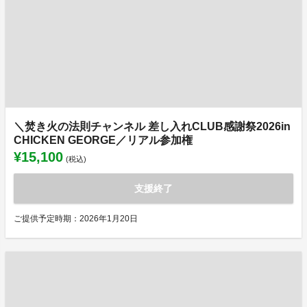
＼焚き火の法則チャンネル 差し入れCLUB感謝祭2026in
CHICKEN GEORGE／リアル参加権
¥15,100
(税込)
支援終了
ご提供予定時期：2026年1月20日