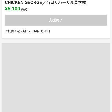
CHICKEN GEORGE／当日リハーサル見学権
¥5,100
(税込)
支援終了
ご提供予定時期：2026年1月20日