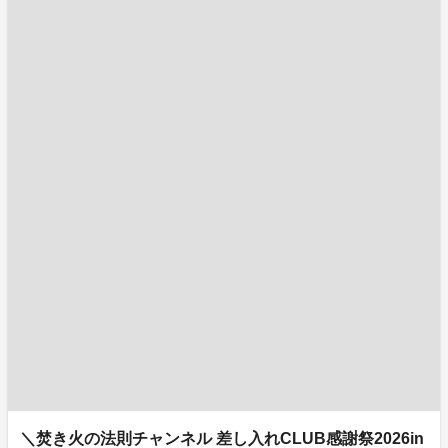
＼焚き火の法則チャンネル 差し入れCLUB感謝祭2026in