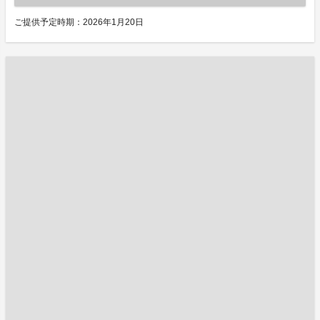
ご提供予定時期：2026年1月20日