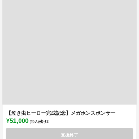
【泣き虫ヒーロー完成記念】メガホンスポンサー
¥51,000
残り
2
(税込)
支援終了