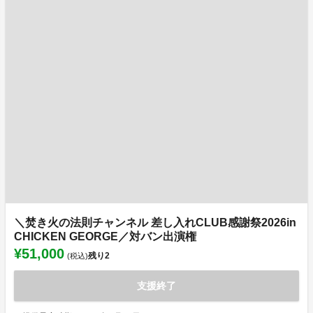
＼焚き火の法則チャンネル 差し入れCLUB感謝祭2026in
CHICKEN GEORGE／対バン出演権
¥51,000
残り
2
(税込)
支援終了