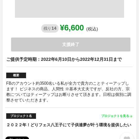
¥6,600
14
残り
(税込)
支援終了
ご提供予定時期：2022年6月10日から2022年12月31日まで
概要
FBのアカウント約3500名いる私が全力で貴方のことティーアップし
ます！ ビジネスの商品、人間性 ※基本大丈夫ですが、反社の方、宗
教についてはティーアップはお断りさせて頂きます。日程は個別に調
整させていただきます。
プロジェクト名
プロジェクトを見る
arrow_forward
２０２２年！どりフェス八王子にて子供達夢が叶う環境を提供したい