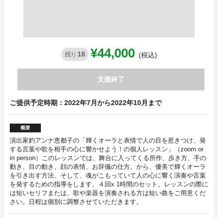
¥44,000
18
残り
(税込)
支援終了
ご提供予定時期：2022年7月から2022年10月まで
概要
演出家釣アンナ恵都子の「輝くオーラと表情で人の目を惹きつけ、発
する言葉や歌を相手の心に響かせよう！の個人レッスン」（zoom or
in person）このレッスンでは、舞台に入ってくる所作、歩き方、手の
動き、目の動き、顔の表情、お辞儀の仕方、から、優美で輝くオーラ
を引き出す方法、そして、魂がこもっていて人の心に響く演奏や言葉
を発するための指導をします。４回x 1時間のセット。レッスンの際に
は短いセリフまたは、歌や楽器を演奏される方は短い曲をご用意くだ
さい。日程は個別に調整させていただきます。