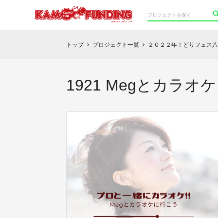
トップ
プロジェクト一覧
２０２２年！どりフェス八
chevron_right
chevron_right
1921 Megとカラオケ