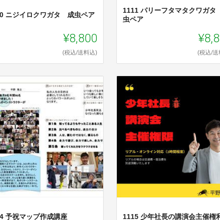
1111 パリーフタマタクワガタ
10 ニジイロクワガタ 成虫ペア
虫ペア
¥8,800
¥8,
(税込/送料込)
(税込/送
14 予祝マップ作成講座
1115 少年社長の講演会主催権