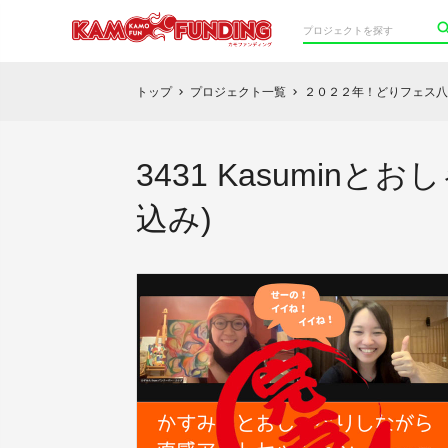
トップ
プロジェクト一覧
２０２２年！どりフェス八
chevron_right
chevron_right
3431 Kasumi
込み)