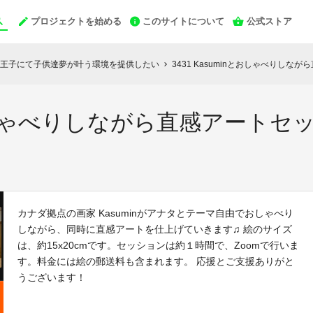
プロジェクトを始める
このサイトについて
公式ストア
王子にて子供達夢が叶う環境を提供したい
3431 Kasuminとおしゃべりしな
chevron_right
nとおしゃべりしながら直感アートセ
カナダ拠点の画家 Kasuminがアナタとテーマ自由でおしゃべり
しながら、同時に直感アートを仕上げていきます♫ 絵のサイズ
は、約15x20cmです。セッションは約１時間で、Zoomで行いま
す。料金には絵の郵送料も含まれます。 応援とご支援ありがと
うございます！