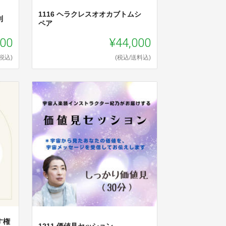
1116 ヘラクレスオオカブトムシ
利
ペア
000
¥44,000
(税込)
(税込/送料込)
す権
1211 価値見セッション