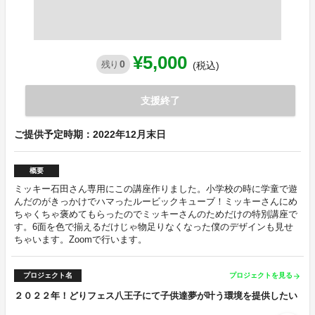
¥5,000
0
残り
(税込)
支援終了
ご提供予定時期：2022年12月末日
概要
ミッキー石田さん専用にこの講座作りました。小学校の時に学童で遊
んだのがきっかけでハマったルービックキューブ！ミッキーさんにめ
ちゃくちゃ褒めてもらったのでミッキーさんのためだけの特別講座で
す。6面を色で揃えるだけじゃ物足りなくなった僕のデザインも見せ
ちゃいます。Zoomで行います。
プロジェクト名
プロジェクトを見る
arrow_forward
２０２２年！どりフェス八王子にて子供達夢が叶う環境を提供したい