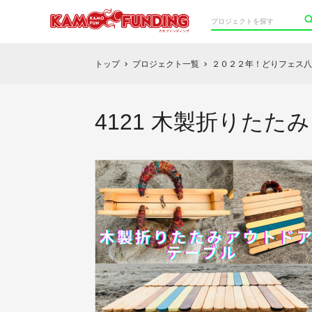
トップ
プロジェクト一覧
２０２２年！どりフェス八
chevron_right
chevron_right
4121 木製折りた