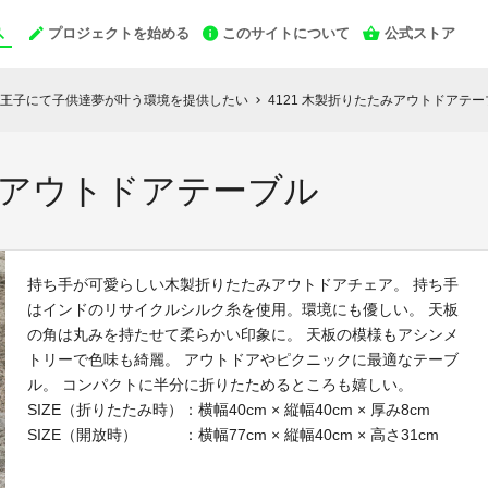
プロジェクトを始める
このサイトについて
公式ストア
王子にて子供達夢が叶う環境を提供したい
4121 木製折りたたみアウトドアテー
chevron_right
たみアウトドアテーブル
持ち手が可愛らしい木製折りたたみアウトドアチェア。 持ち手
はインドのリサイクルシルク糸を使用。環境にも優しい。 天板
の角は丸みを持たせて柔らかい印象に。 天板の模様もアシンメ
トリーで色味も綺麗。 アウトドアやピクニックに最適なテーブ
ル。 コンパクトに半分に折りたためるところも嬉しい。
SIZE（折りたたみ時）：横幅40cm × 縦幅40cm × 厚み8cm
SIZE（開放時） ：横幅77cm × 縦幅40cm × 高さ31cm