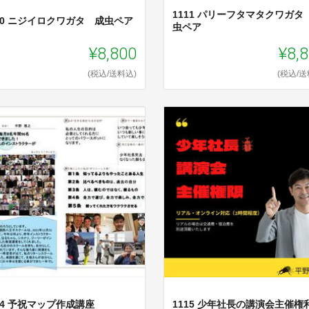
1111 パリーフタマタクワガタ
10 ニジイロクワガタ 成虫ペア
虫ペア
¥8,800
¥8,
(税込/送料込)
(税込/送
14 予祝マップ作成講座
1115 少年社長の講演会主催権