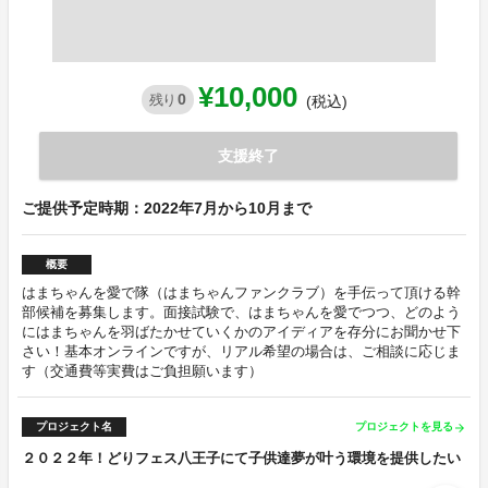
¥10,000
0
残り
(税込)
支援終了
ご提供予定時期：2022年7月から10月まで
概要
はまちゃんを愛で隊（はまちゃんファンクラブ）を手伝って頂ける幹
部候補を募集します。面接試験で、はまちゃんを愛でつつ、どのよう
にはまちゃんを羽ばたかせていくかのアイディアを存分にお聞かせ下
さい！基本オンラインですが、リアル希望の場合は、ご相談に応じま
す（交通費等実費はご負担願います）
プロジェクト名
プロジェクトを見る
arrow_forward
２０２２年！どりフェス八王子にて子供達夢が叶う環境を提供したい